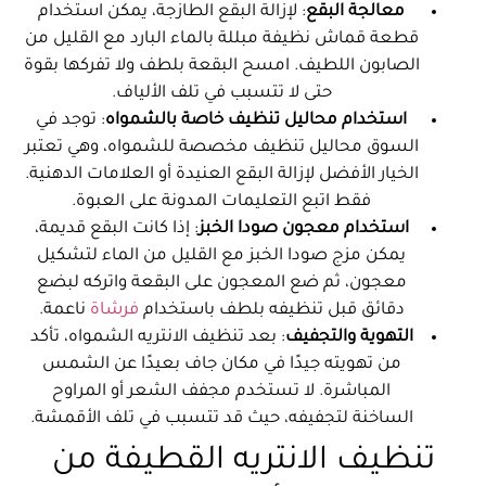
معالجة البقع
: لإزالة البقع الطازجة، يمكن استخدام
قطعة قماش نظيفة مبللة بالماء البارد مع القليل من
الصابون اللطيف. امسح البقعة بلطف ولا تفركها بقوة
حتى لا تتسبب في تلف الألياف.
استخدام محاليل تنظيف خاصة بالشمواه
: توجد في
السوق محاليل تنظيف مخصصة للشمواه، وهي تعتبر
الخيار الأفضل لإزالة البقع العنيدة أو العلامات الدهنية.
فقط اتبع التعليمات المدونة على العبوة.
استخدام معجون صودا الخبز
: إذا كانت البقع قديمة،
يمكن مزج صودا الخبز مع القليل من الماء لتشكيل
معجون، ثم ضع المعجون على البقعة واتركه لبضع
دقائق قبل تنظيفه بلطف باستخدام
فرشاة
ناعمة.
التهوية والتجفيف
: بعد تنظيف الانتريه الشمواه، تأكد
من تهويته جيدًا في مكان جاف بعيدًا عن الشمس
المباشرة. لا تستخدم مجفف الشعر أو المراوح
الساخنة لتجفيفه، حيث قد تتسبب في تلف الأقمشة.
تنظيف الانتريه القطيفة من