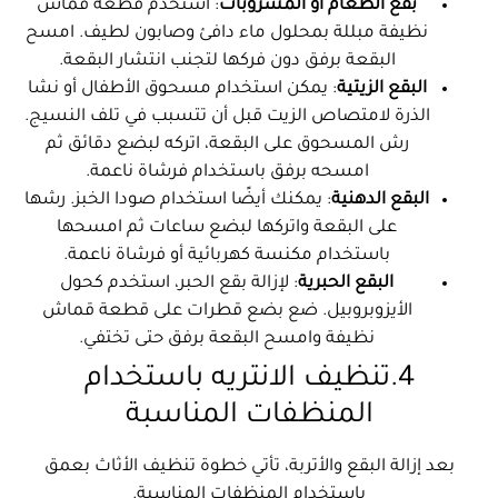
بقع الطعام أو المشروبات
: استخدم قطعة قماش
نظيفة مبللة بمحلول ماء دافئ وصابون لطيف. امسح
البقعة برفق دون فركها لتجنب انتشار البقعة.
البقع الزيتية
: يمكن استخدام مسحوق الأطفال أو نشا
الذرة لامتصاص الزيت قبل أن تتسبب في تلف النسيج.
رش المسحوق على البقعة، اتركه لبضع دقائق ثم
امسحه برفق باستخدام فرشاة ناعمة.
البقع الدهنية
: يمكنك أيضًا استخدام صودا الخبز. رشها
على البقعة واتركها لبضع ساعات ثم امسحها
باستخدام مكنسة كهربائية أو فرشاة ناعمة.
البقع الحبرية
: لإزالة بقع الحبر، استخدم كحول
الأيزوبروبيل. ضع بضع قطرات على قطعة قماش
نظيفة وامسح البقعة برفق حتى تختفي.
4.تنظيف الانتريه باستخدام
المنظفات المناسبة
بعد إزالة البقع والأتربة، تأتي خطوة تنظيف الأثاث بعمق
باستخدام المنظفات المناسبة.