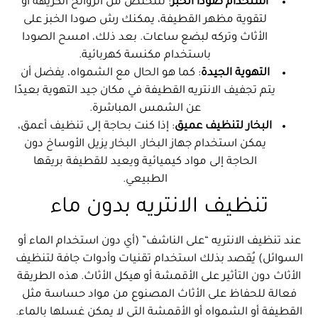
استخدام صودا الخبز
: للتخلص من الروائح الكريهة أو
لتقوية مظهر القطيفة، يمكنك رش صودا الخبز على
الأثاث وتركه لبضع ساعات. بعد ذلك، امسح الصودا
باستخدام مكنسة كهربائية.
التهوية الجيدة
: كما هو الحال مع الشمواه، يفضل أن
يتم تجفيف الانتريه القطيفة في مكان جيد التهوية بعيدًا
عن الشمس المباشرة.
البخار لتنظيف عميق
: إذا كنت بحاجة إلى تنظيف أعمق،
يمكن استخدام جهاز البخار. البخار يزيل الأوساخ دون
الحاجة إلى مواد كيميائية ويعيد للقطيفة بريقها
الطبيعي.
تنظيف الانتريه بدون ماء
عند تنظيف الانتريه “على الناشف” (أي دون استخدام الماء أو
السوائل) يُقصد بذلك استخدام تقنيات وأدوات جافة لتنظيف
الأثاث دون التأثير على الأقمشة أو هيكل الأثاث. هذه الطريقة
فعالة للحفاظ على الأثاث المصنوع من مواد حساسة مثل
القطيفة أو الشمواه أو الأقمشة التي لا يمكن غسلها بالماء.