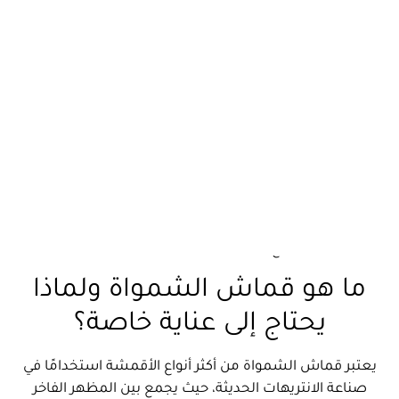
تُعد
طريقة تنظيف الانترية الشمواة
من أكثر الموضوعات
التي يبحث عنها أصحاب المنازل للحفاظ على مظهر الأثاث
وجودته لأطول فترة ممكنة. ويتميز قماش الشمواة بملمسه
الناعم وشكله الأنيق، إلا أنه يحتاج إلى عناية خاصة أثناء
التنظيف حتى لا يفقد لونه أو يتعرض للتلف. لذلك فإن معرفة
الطريقة الصحيحة، واستخدام الأدوات المناسبة، والابتعاد عن
المنظفات القاسية يساعد في إزالة البقع والأتربة بسهولة
مع الحفاظ على نعومة القماش. وفي هذا الدليل ستتعرف
على أفضل طريق وكيفية تنظيف الانتريه الشمواة من البقع
الصعبة، وأفضل منظفات الانتريه الشمواة، بالإضافة إلى
نصائح مهمة للحفاظ عليه كأنه جديد.
ما هو قماش الشمواة ولماذا
يحتاج إلى عناية خاصة؟
يعتبر قماش الشمواة من أكثر أنواع الأقمشة استخدامًا في
صناعة الانتريهات الحديثة، حيث يجمع بين المظهر الفاخر