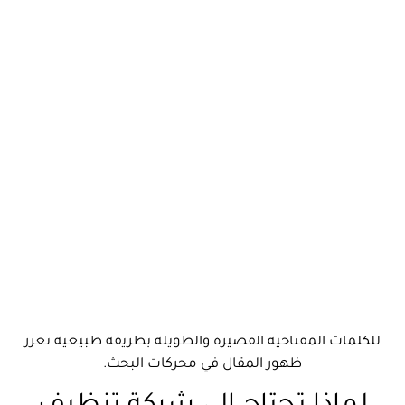
لماذا تحتاج إلى شركة تنظيف اثاث محترفة في منزلك ؟
أنواع الأثاث التي تتعامل معها شركات تنظيف الأثاث
أفضل طرق تنظيف الأثاث المتبعة
كيف تختار شركة تنظيف اثاث مناسبة؟
مميزات اختيار شركة تنظيف اثاث في المنزل
نصائح للحفاظ على نظافة الأثاث بعد التنظيف
لأثاث نظيف وآمن في منزلك Top Eagle تقدم لك أفضل
خدمات تنظيف الأثاث الاحترافية
الأسئلة الشائعة :
في ظل الضغوطات العمل اليومية وخصوصًا عندما يتعلق
الأمر بتنظيف الأثاث. إذا كنت تبحث عن
شركة تنظيف اثاث
تجمع بين الجودة والسعر المناسب، فأنت في المكان
الصحيح. في هذا المقال، سنقدم لك معلومات تفصيلية عن
أفضل الخدمات، الأنواع، والتقنيات المستخدمة، مع دمج
للكلمات المفتاحية القصيرة والطويلة بطريقة طبيعية تعزز
ظهور المقال في محركات البحث.