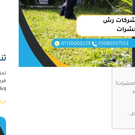
تن
تحت
فري
الحشرات?
وبقا
قرا
ل :